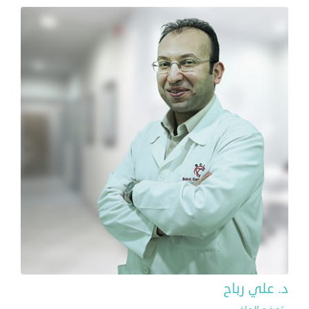
د. علي رباح