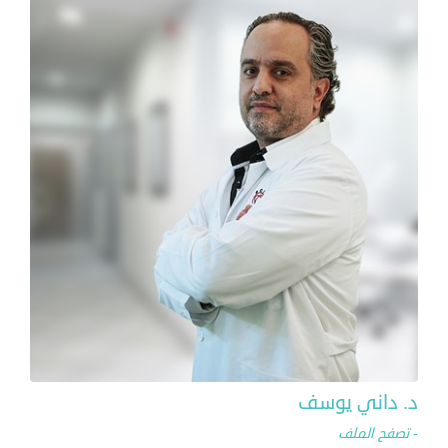
د. داني يوسف
- تصفح الملف