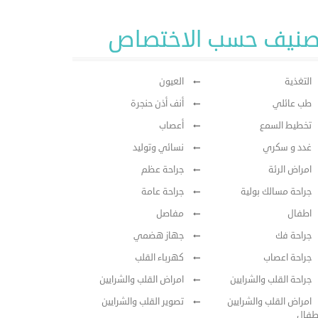
صنيف حسب الاختصاص
التغذية
العيون
طب عائلي
أنف أذن حنجرة
تخطيط السمع
أعصاب
غدد و سكري
نسائي وتوليد
امراض الرئة
جراحة عظم
جراحة مسالك بولية
جراحة عامة
اطفال
مفاصل
جراحة فك
جهاز هضمي
جراحة اعصاب
كهرباء القلب
جراحة القلب والشرايين
امراض القلب والشرايين
امراض القلب والشرايين
تصوير القلب والشرايين
طفال