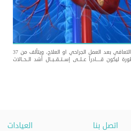
يقدم العناية اللازمة لمريض القلب خلال فترة التعافي بعد العمل الجراحي او العلاج، ويتألف من 37
ة ﻟﻴﻜﻮن ﻗـــــﺎدراً ﻋــﻠــﻰ إﺳــﺘــﻘــﺒــﺎل أﺷﺪ اﻟــﺤــﺎﻻت
اتصل بنا
العيادات