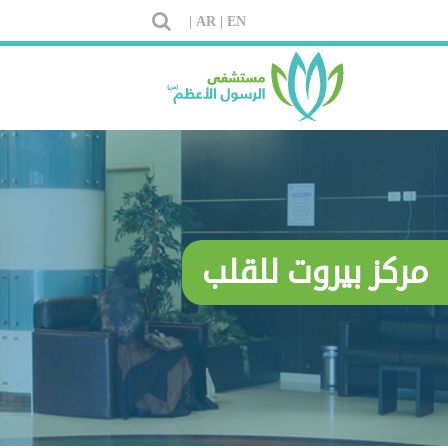
AR |
EN |
مركز بيروت للقلب