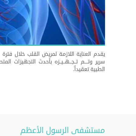
سرير وﺗــــﻢ ﺗــﺠــﻬــﻴــﺰه ﺑﺄﺣﺪث اﻟﺘﺠﻬﻴﺰات اﻟﻤﺘﻄﻮر
اﻟﻄﺒﻴﺔ ﺗﻌﻘﻴﺪاً.
مستشفى الرسول الأعظم