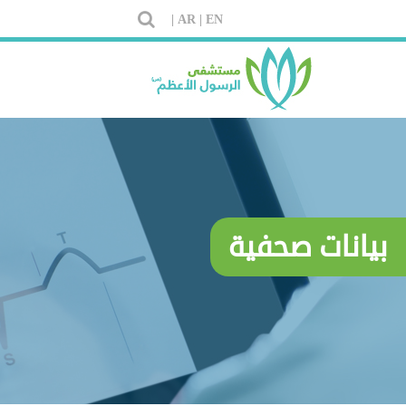
AR |
EN |
بيانات صحفية